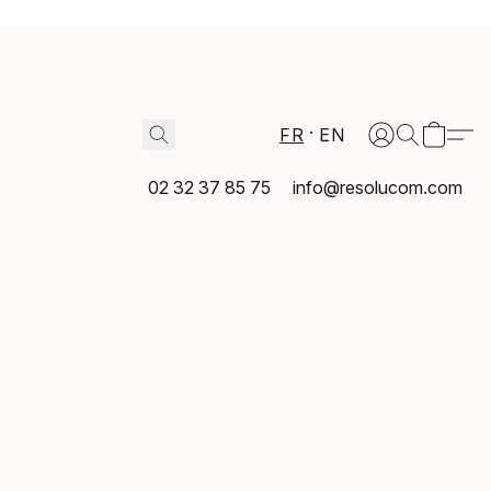
FR
EN
02 32 37 85 75
info@resolucom.com