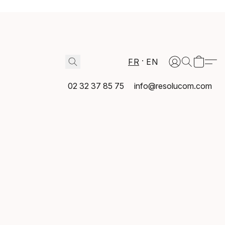
FR
EN
02 32 37 85 75
info@resolucom.com