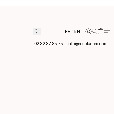
FR
EN
02 32 37 85 75
info@resolucom.com